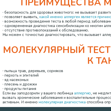
ПРЕИМУЩЕСТВА М
· безопасность для здоровья животного: не вызывает разви
· позволяет выявить,
какой именно аллерген является причино
· возможность проведения теста в любой период заболевани
· одновременная диагностика сенсибилизации ко многим алл
· отсутствие противопоказаний к обследованию.
Мы можем с точностью диагностировать, что вызывает алле
МОЛЕКУЛЯРНЫЙ ТЕСТ
К Т
· пыльца трав, деревьев, сорняков
· перхоть и эпителий
· яд насекомых
· плесень и дрожжи
· продукты питания
Если вы заподозрили у вашего любимца
аллергию
, не медли
вызвать хронические заболевания и воспалительные процес
активным. И именно
молекулярная диагностика
способна опр