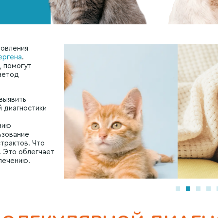
новления
ергена
.
, помогут
метод
выявить
й диагностики
нию
ьзование
трактов. Что
. Это облегчает
 лечению.