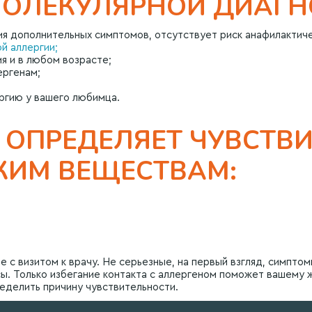
ОЛЕКУЛЯРНОЙ ДИАГН
тия дополнительных симптомов, отсутствует риск анафилактиче
й аллергии;
я и в любом возрасте;
ергенам;
ргию у вашего любимца.
 ОПРЕДЕЛЯЕТ ЧУВСТВ
АКИМ ВЕЩЕСТВАМ:
те с визитом к врачу. Не серьезные, на первый взгляд, симптом
сы. Только избегание контакта с аллергеном поможет вашему
еделить причину чувствительности.