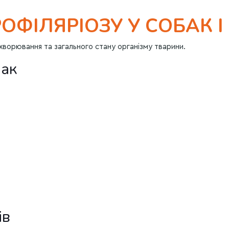
ФІЛЯРІОЗУ У СОБАК І 
захворювання та загального стану організму тварини.
бак
ів