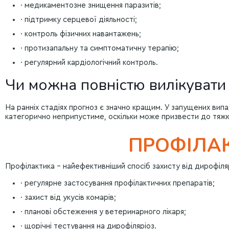
· медикаментозне знищення паразитів;
· підтримку серцевої діяльності;
· контроль фізичних навантажень;
· протизапальну та симптоматичну терапію;
· регулярний кардіологічний контроль.
Чи можна повністю вилікувати
На ранніх стадіях прогноз є значно кращим. У запущених вип
категорично неприпустиме, оскільки може призвести до тяжк
ПРОФІЛАК
Профілактика – найефективніший спосіб захисту від дирофіля
· регулярне застосування профілактичних препаратів;
· захист від укусів комарів;
· планові обстеження у ветеринарного лікаря;
· щорічні тестування на дирофіляріоз.