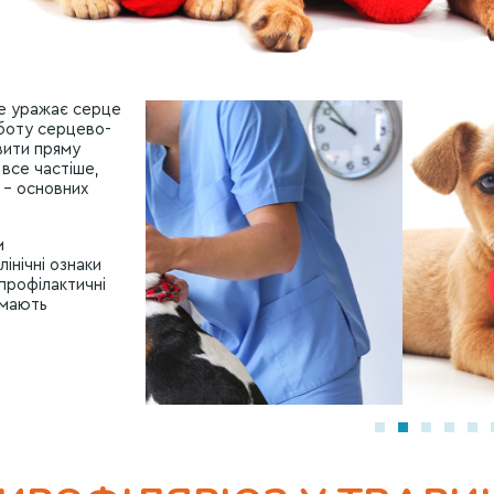
ке уражає серце
оботу серцево-
вити пряму
 все частіше,
 – основних
м
інічні ознаки
 профілактичні
 мають