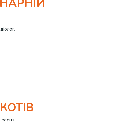
ИНАРНІЙ
діолог.
КОТІВ
у серця.