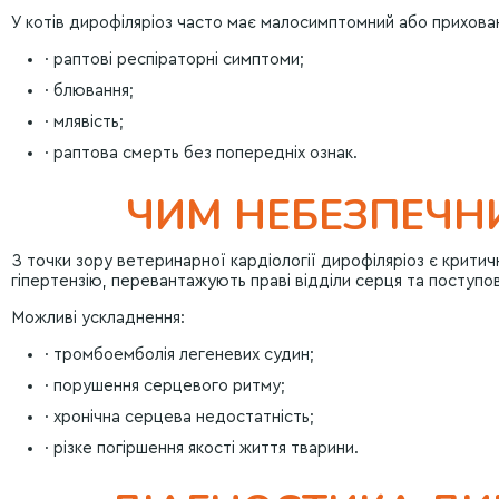
У котів дирофіляріоз часто має малосимптомний або прихова
· раптові респіраторні симптоми;
· блювання;
· млявість;
· раптова смерть без попередніх ознак.
ЧИМ НЕБЕЗПЕЧН
З точки зору ветеринарної кардіології дирофіляріоз є кри
гіпертензію, перевантажують праві відділи серця та поступо
Можливі ускладнення:
· тромбоемболія легеневих судин;
· порушення серцевого ритму;
· хронічна серцева недостатність;
· різке погіршення якості життя тварини.