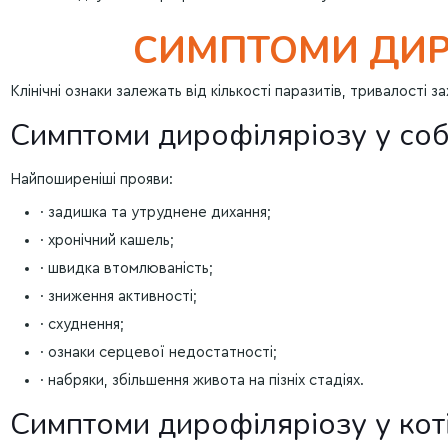
СИМПТОМИ ДИРО
Клінічні ознаки залежать від кількості паразитів, тривалості 
Симптоми дирофіляріозу у со
Найпоширеніші прояви:
· задишка та утруднене дихання;
· хронічний кашель;
· швидка втомлюваність;
· зниження активності;
· схуднення;
· ознаки серцевої недостатності;
· набряки, збільшення живота на пізніх стадіях.
Симптоми дирофіляріозу у кот