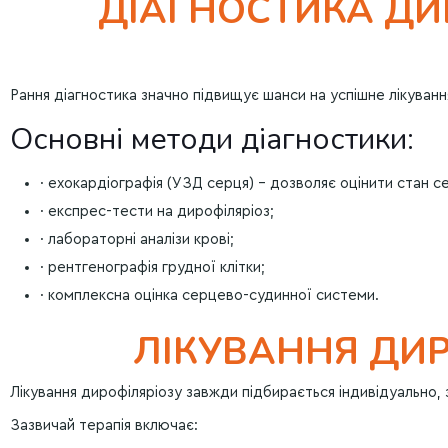
ДІАГНОСТИКА ДИ
Рання діагностика значно підвищує шанси на успішне лікува
Основні методи діагностики:
· ехокардіографія (УЗД серця) – дозволяє оцінити стан се
· експрес-тести на дирофіляріоз;
· лабораторні аналізи крові;
· рентгенографія грудної клітки;
· комплексна оцінка серцево-судинної системи.
ЛІКУВАННЯ ДИРО
Лікування дирофіляріозу завжди підбирається індивідуально, з
Зазвичай терапія включає: