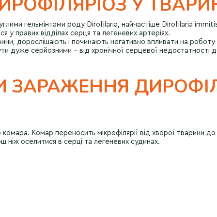
ИРОФІЛЯРІОЗ У ТВАРИ
ими гельмінтами роду Dirofilaria, найчастіше Dirofilaria immit
я у правих відділах серця та легеневих артеріях.
ини, дорослішають і починають негативно впливати на роботу с
ути дуже серйозними – від хронічної серцевої недостатності 
И ЗАРАЖЕННЯ ДИРОФІ
 комара. Комар переносить мікрофілярії від хворої тварини до 
рш ніж оселитися в серці та легеневих судинах.