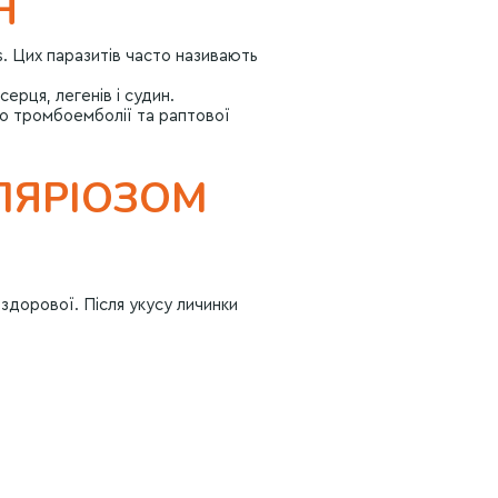
Н
is. Цих паразитів часто називають
ерця, легенів і судин.
до тромбоемболії та раптової
ЛЯРІОЗОМ
здорової. Після укусу личинки