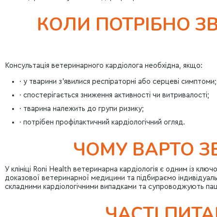
КОЛИ ПОТРІБНО З
Консультація ветеринарного кардіолога необхідна, якщо:
· у тварини з’явилися респіраторні або серцеві симптоми;
· спостерігається зниження активності чи витривалості;
· тварина належить до групи ризику;
· потрібен профілактичний кардіологічний огляд.
ЧОМУ ВАРТО З
У клініці Roni Health ветеринарна кардіологія є одним із кл
доказової ветеринарної медицини та підбираємо індивідуальні
складними кардіологічними випадками та супроводжують пацієн
ЧАСТІ ПИТ