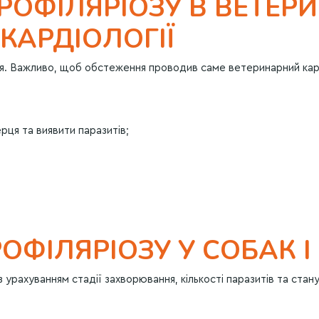
РОФІЛЯРІОЗУ В ВЕТЕР
КАРДІОЛОГІЇ
ння. Важливо, щоб обстеження проводив саме ветеринарний кар
рця та виявити паразитів;
ФІЛЯРІОЗУ У СОБАК І 
 урахуванням стадії захворювання, кількості паразитів та стан