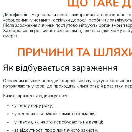
ЩО ТАКЕ Д
Дирофіляріоз – це паразитарне захворювання, спричинене кругл
«серцевими глистами», оскільки дорослі особини локалізуютьс
Після зараження личинки поступово мігрують організмом твар
Захворювання розвивається повільно, але наслідки можуть б
смерті.
ПРИЧИНИ ТА ШЛЯХ
Як відбувається зараження
Основним шляхом передачі дирофіляріозу є укус інфікованого
потрапляють у кров, де проходять кілька стадій розвитку, пе
Ризик зараження підвищується:
· у теплу пору року;
· у регіонах з великою кількістю комарів;
· у тварин, які часто перебувають на вулиці;
· за відсутності профілактичного захисту.