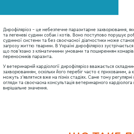
Дирофіляріоз – це небезпечне паразитарне захворювання, я
та легеневі судини собак і котів. Воно поступово порушує р
судинної системи та без своєчасної діагностики може стано
загрозу життю тварини. В Україні дирофіляріоз зустрічається
що пов’язано з кліматичними умовами та поширенням комарів
переносників паразита.
У ветеринарній кардіології дирофіляріоз вважається складни
захворюванням, оскільки його перебіг часто є прихованим, а кл
можуть з’являтися вже на пізніх стадіях. Саме тому регулярні
огляди та своєчасна консультація ветеринарного кардіолога
вирішальне значення.