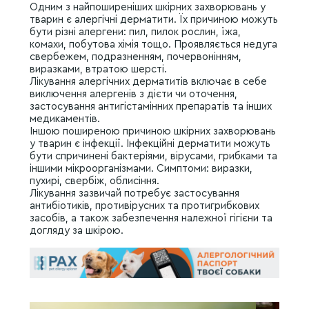
Одним з найпоширеніших шкірних захворювань у
тварин є алергічні дерматити. Їх причиною можуть
бути різні алергени: пил, пилок рослин, їжа,
комахи, побутова хімія тощо. Проявляється недуга
свербежем, подразненням, почервонінням,
виразками, втратою шерсті.
Лікування алергічних дерматитів включає в себе
виключення алергенів з дієти чи оточення,
застосування антигістамінних препаратів та інших
медикаментів.
Іншою поширеною причиною шкірних захворювань
у тварин є інфекції. Інфекційні дерматити можуть
бути спричинені бактеріями, вірусами, грибками та
іншими мікроорганізмами. Симптоми: виразки,
пухирі, свербіж, облисіння.
Лікування зазвичай потребує застосування
антибіотиків, противірусних та протигрибкових
засобів, а також забезпечення належної гігієни та
догляду за шкірою.