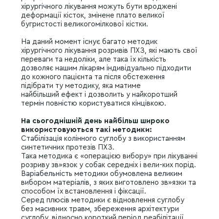
хірургічного лікування можуть бути вроджені
деформації кісток, змінене плато великої
бугристості великогомілкової кістки.
На даний момент існує багато методик
хірургічного лікування розривів ПХЗ, які мають свої
переваги та недоліки, але така їх кількість
дозволяє нашим лікарям індивідуально підходити
до кожного пацієнта та після обстеження
підібрати ту методику, яка матиме
найбільший ефект і дозволить у найкоротший
термін повністю користуватися кінцівкою.
На сьогоднішній день найбільш широко
використовуються такі методики:
Стабілізація колінного суглобу з використанням
синтетичних протезів ПХЗ.
Така методика є «операцією вибору» при лікуванні
розриву зв»язок у собак середніх і вели-ких порід.
Варіабельність методики обумовлена великим
вибором матеріалів, з яких виготовлено зв»язки та
способом їх встановлення і фіксації.
Серед плюсів методики є відновлення суглобу
без масивних травм, збереження архітектури
суглобу, відносно короткий період реабілітації.