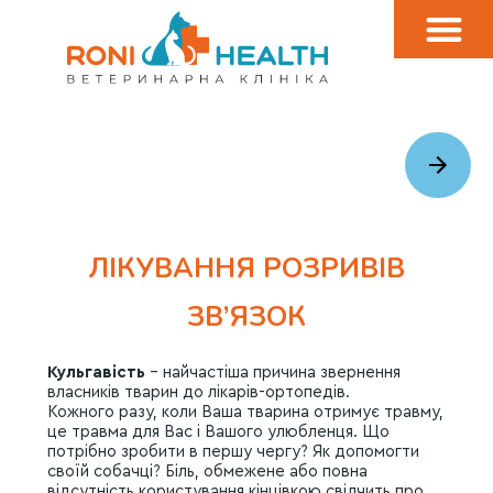
ЛІКУВАННЯ РОЗРИВІВ
ЗВ’ЯЗОК
Кульгавість
– найчастіша причина звернення
власників тварин до лікарів-ортопедів.
Кожного разу, коли Ваша тварина отримує травму,
це травма для Вас і Вашого улюбленця. Що
потрібно зробити в першу чергу? Як допомогти
своїй собачці? Біль, обмежене або повна
відсутність користування кінцівкою свідчить про