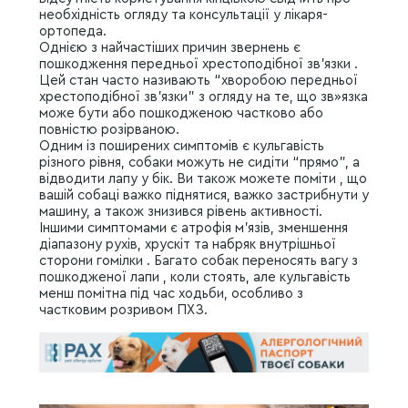
необхідність огляду та консультації у лікаря-
ортопеда.
Однією з найчастіших причин звернень є
пошкодження передньої хрестоподібної зв’язки .
Цей стан часто називають “хворобою передньої
хрестоподібної зв’язки” з огляду на те, що зв»язка
може бути або пошкодженою частково або
повністю розірваною.
Одним із поширених симптомів є кульгавість
різного рівня, собаки можуть не сидіти “прямо”, а
відводити лапу у бік. Ви також можете поміти , що
вашій собаці важко піднятися, важко застрибнути у
машину, а також знизився рівень активності.
Іншими симптомами є атрофія м’язів, зменшення
діапазону рухів, хрускіт та набряк внутрішньої
сторони гомілки . Багато собак переносять вагу з
пошкодженої лапи , коли стоять, але кульгавість
менш помітна під час ходьби, особливо з
частковим розривом ПХЗ.