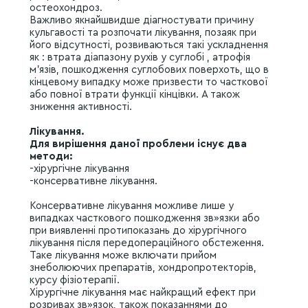
остеохондроз.
Важливо якнайшвидше діагностувати причину
кульгавості та розпочати лікування, позаяк при
його відсутності, розвиваються такі ускладнення
як : втрата діапазону рухів у суглобі , атрофія
м’язів, пошкодження суглобових поверхоть, що в
кінцевому випадку може призвести то часткової
або повної втрати функції кінцівки. А також
зниження активності.
Лікування.
Для вирішення даної проблеми існує два
методи:
-хірургічне лікування
-консервативне лікування.
Консервативне лікування можливе лише у
випадках часткового пошкодження зв»язки або
при виявленні протипоказань до хірургічного
лікування після передопераційного обстеження.
Таке лікування може включати прийом
знеболюючих препаратів, хондропротекторів,
курсу фізіотерапії.
Хірургічне лікування має найкращий ефект при
розривах зв»язок, також показаннями до