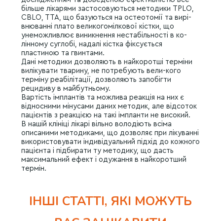
більше лікарями застосовуються методики TPLO,
CBLO, TTA, що базуються на остеотомії та вирі-
внюванні плато великогомілкової кістки, що
унеможливлює виникнення нестабільності в ко-
лінному суглобі, надалі кістка фіксується
пластиною та гвинтами.
Дані методики дозволяють в найкоротші терміни
вилікувати тварину, не потребують вели-кого
терміну реабілітації, дозволяють запобігти
рецидиву в майбутньому.
Вартість імплантів та можлива реакція на них є
відносними мінусами даних методик, але відсоток
пацієнтів з реакцією на такі імпланти не високий.
В нашій клініці лікарі вільно володіють всіма
описаними методиками, що дозволяє при лікуванні
використовувати індивідуальний підхід до кожного
пацієнта і підбирати ту методику, що дасть
максимальний ефект і одужання в найкоротший
термін.
ІНШІ СТАТТІ, ЯКІ МОЖУТЬ