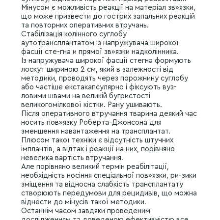
Мінусом є можливість реакції на матеріал зв»язки,
що може призвести до гострих запальних реакцій
та повторних оперативних втручань.
Стабілізація колінного суглобу
аутотрансплантатом із напружувача широкої
фасції сте-гна и прямої зв»язки надколінника.
Із напружувача широкої фасції стегна формують
лоскут шириною 2 см, який в залежності від
методики, проводять через порожнину суглобу
або частіше екстакапсулярно і фіксують вуз-
ловими швами на великій бугристості
великогомілкової кістки. Рану ушивають.
Після оперативного втручання тварина деякий час
носить пов»язку Роберта-Джонсона для
зменшення навантаження на трансплантат.
Плюсом такої техніки є відсутність штучних
імплантів, а відтак і реакції на них, порівняно
невелика вартість втручання.
Але порівняно великий термін реабілітації,
необхідність носіння спеціальної пов»язки, ри-зики
зміщення та відносна слабкість трансплантату
створюють передумови для рецидивів, що можна
віднести до мінусів такої методики.
Останнім часом завдяки проведеним
дослідженням та доведеною ефективністю все