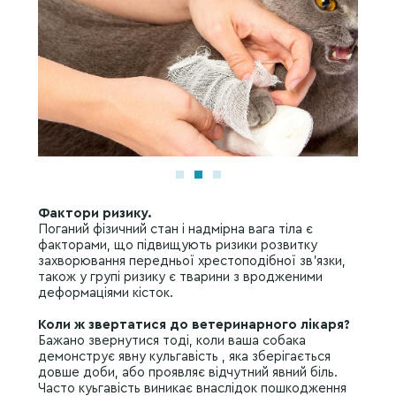
Фактори ризику.
Поганий фізичний стан і надмірна вага тіла є
факторами, що підвищують ризики розвитку
захворювання передньої хрестоподібної зв’язки,
також у групі ризику є тварини з вродженими
деформаціями кісток.
Коли ж звертатися до ветеринарного лікаря?
Бажано звернутися тоді, коли ваша собака
демонструє явну кульгавість , яка зберігається
довше доби, або проявляє відчутний явний біль.
Часто куьгавість виникає внаслідок пошкодження