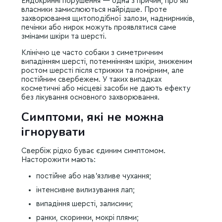
Ендокринні порушення — одна з причин, про які
власники замислюються найрідше. Проте
захворювання щитоподібної залози, наднирників,
печінки або нирок можуть проявлятися саме
змінами шкіри та шерсті.
Клінічно це часто собаки з симетричним
випадінням шерсті, потемнінням шкіри, зниженим
ростом шерсті після стрижки та помірним, але
постійним свербежем. У таких випадках
косметичні або місцеві засоби не дають ефекту
без лікування основного захворювання.
Симптоми, які не можна
ігнорувати
Свербіж рідко буває єдиним симптомом.
Насторожити мають:
постійне або нав’язливе чухання;
інтенсивне вилизування лап;
випадіння шерсті, залисини;
ранки, скоринки, мокрі плями;