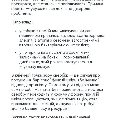
препарати, але стан лише погіршувався. Причина
проста — усували наслідок, а не джерело
проблеми.
Наприклад:
у собаки з постійним вилизуванням лап
первинною причиною виявляється не харчова
алергія, а атопія з сезонним загостренням і
вторинною бактеріальною інфекцією;
у чотирилапого пацієнта з хронічними
залисинами на боках — гормональний
дисбаланс, який роками маскувався під
«чутливу шкіру».
З клінічної точки зору свербіж — це сигнал про
порушення бар’єрної функції шкіри або імунної
відповіді організму. Саме тому він рідко зникає
сам по собі. Навпаки, без правильної діагностики
свербіж переходить у хронічну форму, при якій
шкіра потовщується, змінює пігментацію, стає
вразливою до інфекцій, а лікування потребує
значно більше часу й ресурсів.
Важливо також враховувати індивідуальні