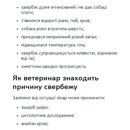
свербіж дуже інтенсивний і не дає собаці
спати;
з’явилися відкриті рани, гній, кров;
собака різко втратила шерсть;
приєднався неприємний різкий запах;
підвищилася температура тіла;
свербіж супроводжується млявістю, відмовою
від їжі;
симптоми швидко прогресують.
Як ветеринар знаходить
причину свербежу
Залежно від ситуації лікар може призначити:
зішкріб шкіри;
цитологічне дослідження;
аналізи крові;