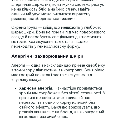
алергічний дерматит, коли імунна система реагує
не на кількість бліх, а на їхню слину. Навіть
одиничний укус може викликати виражену
реакцію, яка зберігається тижнями.
Окрема група — кліщі, що мешкають у глибоких
шарах шкіри. Вони не помітні під час поверхневого
огляду й потребують спеціальних діагностичних
методів. Без лікування такі стани швидко
переходять у генералізовану форму.
Алергічні захворювання шкіри
Алергія — одна з найскладніших причин свербежу
з точки зору діагностики та контролю. Вона рідко
має гострий початок і часто маскується під
«чутливу шкіру».
Харчова алергія.
Найчастіше проявляється
хронічним свербежем без чіткої сезонності. У
практиці це собаки, яких тривалий час
переводять з одного корму на інший без
стійкого ефекту. Важливо враховувати, що
реакція виникає не на бренд, а на конкретний
інгредієнт, зазвичай білок.