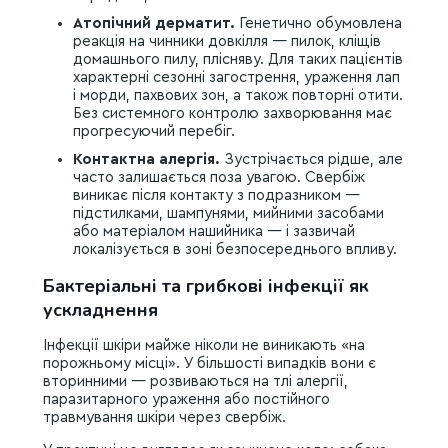
Атопічний дерматит.
Генетично обумовлена
реакція на чинники довкілля — пилок, кліщів
домашнього пилу, плісняву. Для таких пацієнтів
характерні сезонні загострення, ураження лап
і морди, пахвових зон, а також повторні отити.
Без системного контролю захворювання має
прогресуючий перебіг.
Контактна алергія.
Зустрічається рідше, але
часто залишається поза увагою. Свербіж
виникає після контакту з подразником —
підстилками, шампунями, мийними засобами
або матеріалом нашийника — і зазвичай
локалізується в зоні безпосереднього впливу.
Бактеріальні та грибкові інфекції як
ускладнення
Інфекції шкіри майже ніколи не виникають «на
порожньому місці». У більшості випадків вони є
вторинними — розвиваються на тлі алергії,
паразитарного ураження або постійного
травмування шкіри через свербіж.