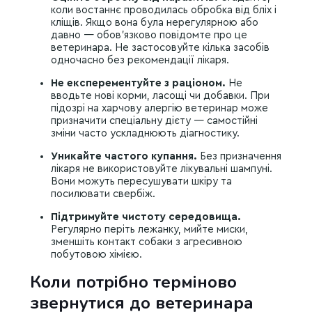
коли востаннє проводилась обробка від бліх і
кліщів. Якщо вона була нерегулярною або
давно — обов’язково повідомте про це
ветеринара. Не застосовуйте кілька засобів
одночасно без рекомендації лікаря.
Не експерементуйте з раціоном.
Не
вводьте нові корми, ласощі чи добавки. При
підозрі на харчову алергію ветеринар може
призначити спеціальну дієту — самостійні
зміни часто ускладнюють діагностику.
Уникайте частого купання.
Без призначення
лікаря не використовуйте лікувальні шампуні.
Вони можуть пересушувати шкіру та
посилювати свербіж.
Підтримуйте чистоту середовища.
Регулярно періть лежанку, мийте миски,
зменшіть контакт собаки з агресивною
побутовою хімією.
Коли потрібно терміново
звернутися до ветеринара