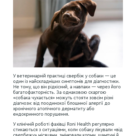
У ветеринарній практиці свербіж у собаки — це
один із найскладніших симптомів для діагностики.
Не тому, що він рідкісний, а навпаки — через його
багатофакторність. За однаковою скаргою
«собака чухається» можуть стояти зовсім різні
діагнози: від поодинокої блошиної алергії до
хронічного атопічного дерматиту або
ендокринного порушення.
У клінічній роботі фахівці Roni Health регулярно
стикаються з ситуаціями, коли собаку лікували «від
свербежу» місяцями, змінювали корми, шампуні й