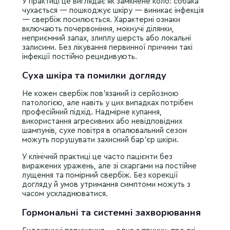
У практиці це виглядає як замкнене коло: собака
чухається — пошкоджує шкіру — виникає інфекція
— свербіж посилюється. Характерні ознаки
включають почервоніння, мокнучі ділянки,
неприємний запах, злиплу шерсть або локальні
залисини. Без лікування первинної причини такі
інфекції постійно рецидивують.
Суха шкіра та помилки догляду
Не кожен свербіж пов’язаний із серйозною
патологією, але навіть у цих випадках потрібен
професійний підхід. Надмірне купання,
використання агресивних або невідповідних
шампунів, сухе повітря в опалювальний сезон
можуть порушувати захисний бар’єр шкіри.
У клінічній практиці це часто пацієнти без
виражених уражень, але зі скаргами на постійне
лущення та помірний свербіж. Без корекції
догляду й умов утримання симптоми можуть з
часом ускладнюватися.
Гормональні та системні захворювання