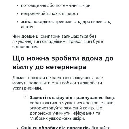
потовщення або потемніння шкіри;
неприємний запах від шерсті;
зміна поведінки: тривожність, дратівливість,
апатія.
Чим довше ці симптоми залишаються без
лікування, тим складнішим і тривалішим буде
відновлення.
Що можна зробити вдома до
візиту до ветеринара
Домашні заходи не замінюють лікування, але
можуть полегшити стан собаки та запобігти
ускладненням.
Захистіть шкіру від травмування
. Якщо
собака активно чухається або гризе лапи,
використовуйте захисний комір. Це
допоможе уникнути інфікування та
глибоких ушкоджень шкіри.
Оцініть обробку від паразитів.
Згадайте,