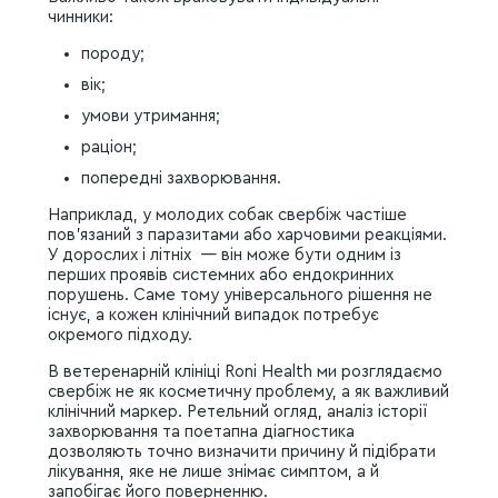
чинники:
породу;
вік;
умови утримання;
раціон;
попередні захворювання.
Наприклад, у молодих собак свербіж частіше
пов’язаний з паразитами або харчовими реакціями.
У дорослих і літніх — він може бути одним із
перших проявів системних або ендокринних
порушень. Саме тому універсального рішення не
існує, а кожен клінічний випадок потребує
окремого підходу.
В ветеренарній клініці Roni Health ми розглядаємо
свербіж не як косметичну проблему, а як важливий
клінічний маркер. Ретельний огляд, аналіз історії
захворювання та поетапна діагностика
дозволяють точно визначити причину й підібрати
лікування, яке не лише знімає симптом, а й
запобігає його поверненню.