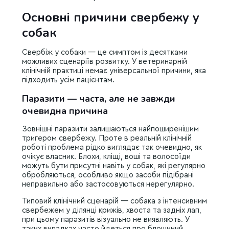
Основні причини свербежу у
собак
Свербіж у собаки — це симптом із десятками
можливих сценаріїв розвитку. У ветеринарній
клінічній практиці немає універсальної причини, яка
підходить усім пацієнтам.
Паразити — часта, але не завжди
очевидна причина
Зовнішні паразити залишаються найпоширенішим
тригером свербежу. Проте в реальній клінічній
роботі проблема рідко виглядає так очевидно, як
очікує власник. Блохи, кліщі, воші та волосоїди
можуть бути присутні навіть у собак, які регулярно
обробляються, особливо якщо засоби підібрані
неправильно або застосовуються нерегулярно.
Типовий клінічний сценарій — собака з інтенсивним
свербежем у ділянці крижів, хвоста та задніх лап,
при цьому паразитів візуально не виявляють. У
таких випадках часто йдеться про блошиний