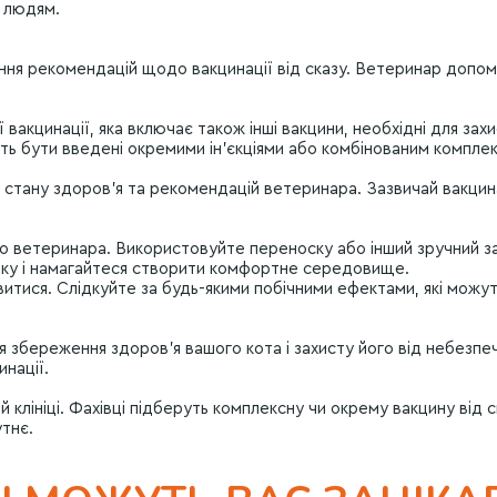
а людям.
ання рекомендацій щодо вакцинації від сказу. Ветеринар допо
вакцинації, яка включає також інші вакцини, необхідні для зах
уть бути введені окремими ін’єкціями або комбінованим компле
о стану здоров’я та рекомендацій ветеринара. Зазвичай вакци
до ветеринара. Використовуйте переноску або інший зручний з
ішку і намагайтеся створити комфортне середовище.
витися. Слідкуйте за будь-якими побічними ефектами, які можуть
 збереження здоров’я вашого кота і захисту його від небезпе
нації.
 клініці. Фахівці підберуть комплексну чи окрему вакцину від
тнє.