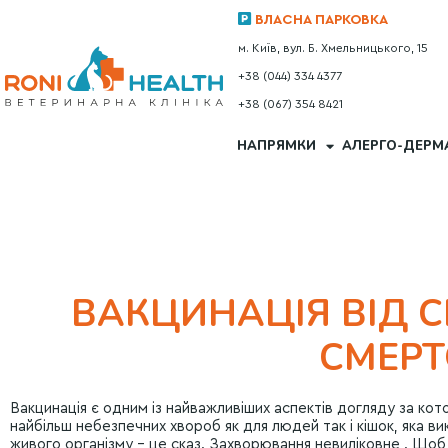
ВЛАСНА ПАРКОВКА
м. Київ, вул. Б. Хмельницького, 15
+38 (044) 334 4377
+38 (067) 354 8421
НАПРЯМКИ
АЛЕРГО-ДЕРМ
ВАКЦИНАЦІЯ ВІД С
СМЕРТ
Вакцинація є одним із найважливіших аспектів догляду за кот
найбільш небезпечних хвороб як для людей так і кішок, яка в
живого організму – це сказ. Захворювання невиліковне . Щоб