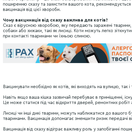
поширенню сказу та захистити вашого кота, рекомендується
вакцинація від цієї хвороби.
Чому вакцинація від сказу важлива для котів?
Сказ є вірусною хворобою, яку передають заражені тварини,
собаки або хижаки, такі як лисиці. Коти можуть легко зіткнути
при контакті тваринами чи їхньою слиною.
Вакцинувати необхідно як котів, які виходять на вулицю, так і
Навіть якщо ваша кішка зазвичай перебуває в приміщенні, іс
Це може статися під час відкриття дверей, ремонтних робіт а
Лисиці чи інші дикі тварини, можуть наближатися до вашого 
тваринами. Вакцинація допомагає зменшити ризик передачі ві
Вакцинація від сказу відіграє важливу роль у запобіганні пош