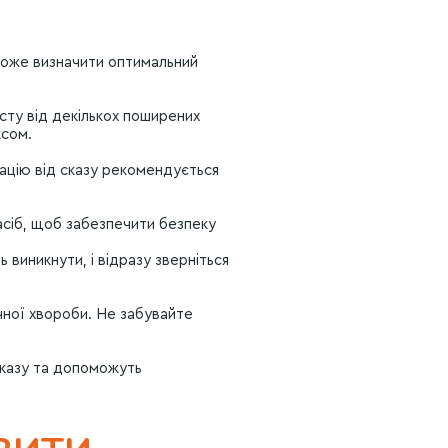
може визначити оптимальний
исту від декількох поширених
ксом.
націю від сказу рекомендується
асіб, щоб забезпечити безпеку
 виникнути, і відразу зверніться
чної хвороби. Не забувайте
 сказу та допоможуть