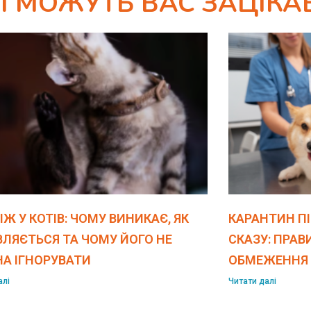
ЯКІ МОЖУТЬ ВАС ЗАЦІК
ІЖ У КОТІВ: ЧОМУ ВИНИКАЄ, ЯК
КАРАНТИН П
ЛЯЄТЬСЯ ТА ЧОМУ ЙОГО НЕ
СКАЗУ: ПРАВ
А ІГНОРУВАТИ
ОБМЕЖЕННЯ
алі
Читати далі