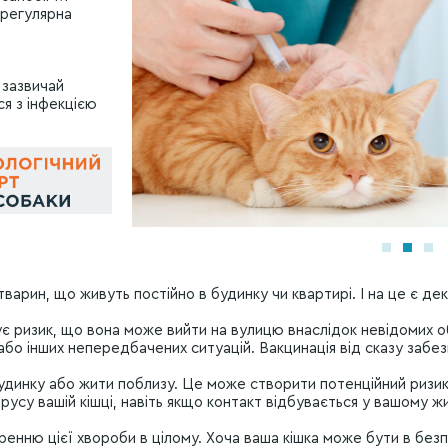
 регулярна
 зазвичай
ся з інфекцією
 тварин, що живуть постійно в будинку чи квартирі. І на це є дек
нує ризик, що вона може вийти на вулицю внаслідок невідомих о
бо інших непередбачених ситуацій. Вакцинація від сказу забезп
будинку або жити поблизу. Це може створити потенційний ризи
русу вашій кішці, навіть якщо контакт відбувається у вашому 
иренню цієї хвороби в цілому. Хоча ваша кішка може бути в безп