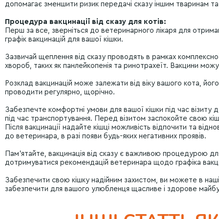
допомагає зменшити ризик передачі сказу іншим тваринам т
Процедура вакцинації від сказу для котів:
Перш за все, зверніться до ветеринарного лікаря для отрим
графік вакцинацій для вашої кішки.
Зазвичай щеплення від сказу проводять в рамках комплексної 
хвороб, таких як панлейкопенія та ринотрахеїт. Вакцини мож
Розклад вакцинацій може залежати від віку вашого кота, йог
проводити регулярно, щорічно.
Забезпечте комфортні умови для вашої кішки під час візиту 
під час транспортування. Перед візитом заспокойте свою к
Після вакцинації надайте кішці можливість відпочити та відно
до ветеринара, в разі появи будь-яких негативних проявів.
Пам’ятайте, вакцинація від сказу є важливою процедурою для
дотримуватися рекомендацій ветеринара щодо графіка вакци
Забезпечити свою кішку надійним захистом, ви можете в нашій
забезпечити для вашого улюбленця щасливе і здорове майбу